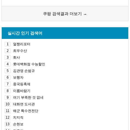
쿠팡 검색결과 더보기 →
실시간 인기 검색어
1
얼짱리포터
2
최우수산
3
회사
4
롯데백화점 수능할인
5
김관영 손범규
6
보행자
7
중국등축제
8
이름바람기
9
여기 부족한 것 없네
10
대화면 도서관
11
해군 특수전전단
12
치지직
13
손현보