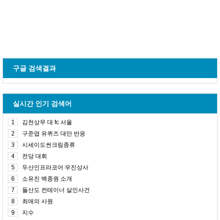
구글 검색결과
실시간 인기 검색어
1
김천상무 대 fc 서울
2
구준엽 유퀴즈 대만 반응
3
시세이도썬크림종류
4
전당 대회
5
두산인프라코어 우진상사
6
소유진 백종원 소개
7
돌산도 컨테이너 살인사건
8
최애의 사원
9
지수