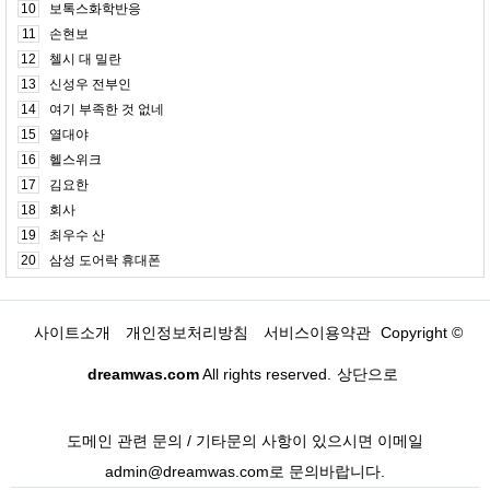
10
보톡스화학반응
11
손현보
12
첼시 대 밀란
13
신성우 전부인
14
여기 부족한 것 없네
15
열대야
16
헬스위크
17
김요한
18
회사
19
최우수 산
20
삼성 도어락 휴대폰
사이트소개
개인정보처리방침
서비스이용약관
Copyright ©
dreamwas.com
All rights reserved.
상단으로
도메인 관련 문의 / 기타문의 사항이 있으시면 이메일
admin@dreamwas.com로 문의바랍니다.