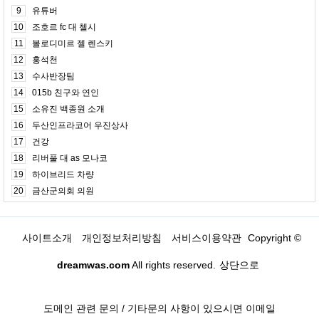
9
유튜버
10
조호르 fc 대 첼시
11
볼로디미르 젤 렌스키
12
홍석천
13
수사반장팀
14
015b 친구와 연인
15
소유진 백종원 소개
16
두산인프라코어 우진상사
17
건강
18
리버풀 대 as 모나코
19
하이브리드 차량
20
금산군의회 의원
사이트소개
개인정보처리방침
서비스이용약관
Copyright ©
dreamwas.com
All rights reserved.
상단으로
도메인 관련 문의 / 기타문의 사항이 있으시면 이메일