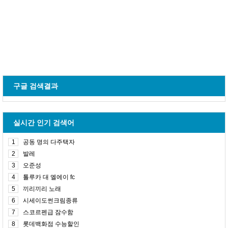
구글 검색결과
실시간 인기 검색어
1
공동 명의 다주택자
2
발레
3
오준성
4
톨루카 대 엘에이 fc
5
끼리끼리 노래
6
시세이도썬크림종류
7
스코르펜급 잠수함
8
롯데백화점 수능할인