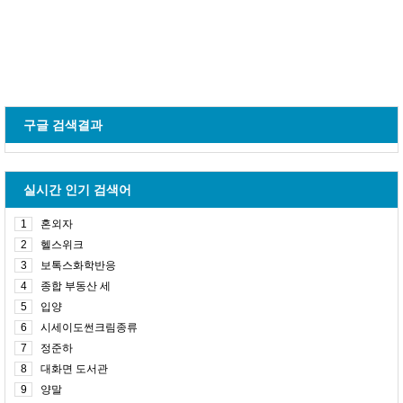
구글 검색결과
실시간 인기 검색어
1
혼외자
2
헬스위크
3
보톡스화학반응
4
종합 부동산 세
5
입양
6
시세이도썬크림종류
7
정준하
8
대화면 도서관
9
양말