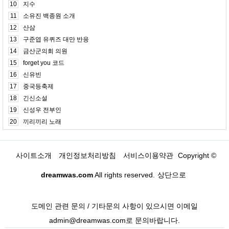
10
지수
11
소유진 백종원 소개
12
산삼
13
구준엽 유퀴즈 대만 반응
14
금산군의회 의원
15
forget you 코드
16
신유빈
17
중국등축제
18
긴신소설
19
신성우 전부인
20
끼리끼리 노래
사이트소개
개인정보처리방침
서비스이용약관
Copyright ©
dreamwas.com
All rights reserved.
상단으로
도메인 관련 문의 / 기타문의 사항이 있으시면 이메일
admin@dreamwas.com로 문의바랍니다.