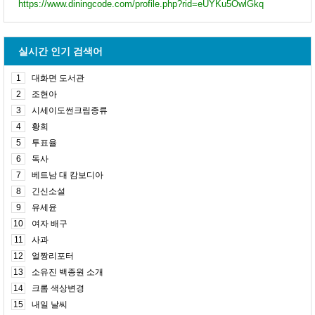
https://www.diningcode.com/profile.php?rid=eUYKu5OwlGkq
실시간 인기 검색어
1
대화면 도서관
2
조현아
3
시세이도썬크림종류
4
황희
5
투표율
6
독사
7
베트남 대 캄보디아
8
긴신소설
9
유세윤
10
여자 배구
11
사과
12
얼짱리포터
13
소유진 백종원 소개
14
크롬 색상변경
15
내일 날씨