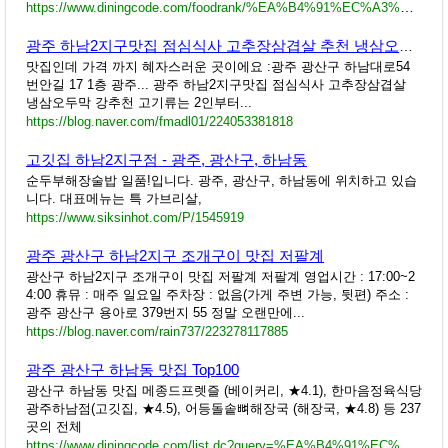
https://www.diningcode.com/foodrank/%EA%B4%91%EC%A3%BC%EA%B4%91%EC%97%AD%EC%8B%9C%20%EA%B4%91%EC%82%B0%EA%B5%AC%20%ED%95%98%EB%82%A8%EB%8F%99
광주 하남2지구맛집 점심식사 고추장삼겹살 추천 냉삼오두막
맛집인데 가격 까지 혜자스러운 곳이에요 :광주 광산구 하남대로54
번안길 17 1층 광주... 광주 하남2지구맛집 점심식사 고추장삼겹살
냉삼오두막 강추천 고기류는 2인부터...
https://blog.naver.com/fmadl01/224053381818
고깃집 하남2지구점 - 광주, 광산구, 하남동
순두부해장술밥 일품!입니다. 광주, 광산구, 하남동에 위치하고 있습
니다. 대표메뉴는 특 가브리살,
https://www.siksinhot.com/P/1545919
광주 광산구 하남2지구 조개구이 맛집 저팔계
광산구 하남2지구 조개구이 맛집 저팔계 저팔계 영업시간 : 17:00~2
4:00 휴뮤 : 매주 일요일 주차장 : 없음(가게 주변 가능, 뒷편) 주소 :
광주 광산구 용아로 379번지 55 정말 오랜만에...
https://blog.naver.com/rain737/223278117885
광주 광산구 하남동 맛집 Top100
광산구 하남동 맛집 메종드프렛즐 (베이커리, ★4.1), 한마음정육식당
광주하남점(고깃집, ★4.5), 어등돌솥뼈해장국 (해장국, ★4.8) 등 237
곳의 전체
https://www.diningcode.com/list.dc?query=%EA%B4%91%EC%A3%BC%20%EA%B4%91%EC%82%B0%EA%B5%AC%20%ED%95%98%EB%82%A8%EB%8F%99