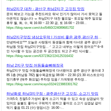
하남2지구 대찬 - 광산구 하남2지구 고깃집 맛집
문의 해보고 가는걸 추천드려요 워낙 인기가 많아서 가서 못먹고 돌
아온적도 많습니다 ㅠ 하남2지구 대찬 월요일~ 토요일 매주 일요일
휴무 월, 화, 수, 목 16:00 ~ 22:30 금, 토 16:00 ~ 23:00...
https://blog.naver.com/cksl5460/224089681702
하남2지구맛집 냉삼오두막 | 가성비 좋은 광주 광산구 하남동 냉동삼겹살 맛집 후기
안녕하세요^^* 오늘은 사랑둥이 동생들과 함께 다녀온 광주 광산구
하남동 맛집 하남2지구맛집... ᐟ 고고고 내부는 이렇게 컸어요^^ 6~8
인 식사할 수 있는 공간은 두 공간정도 되고 2~4인 식사할...
https://blog.naver.com/6372362/224125316432
하남 2지구 맛집 어등돌솥뼈해장국
하남2지구 맛집 어등돌솥뼈해장국 다녀왔어요 광주 광산구 용아로 3
85 1층 (하남동 782) 월수목금토일 08:00 ~ 22:30 (21:30 라스트오더)
정기휴무 (매주 화요일) 주차장 있음 / 가게뒷편 주차장...
https://blog.naver.com/niceys0324/223883301762
하남화로 하남3지구점 - 광주광산구 고깃집, 소고기 맛집
가격5.0, 친절5.0 가성비 좋게 소고기 먹을 수 있고 숙성 삼겹살이 맛
있어요 숯불도 좋아서 구워먹기 편하고 좋아요 소고기 삼겹살 같이
먹기 좋음 01.21 (수) 영업시간: 16:00 -...