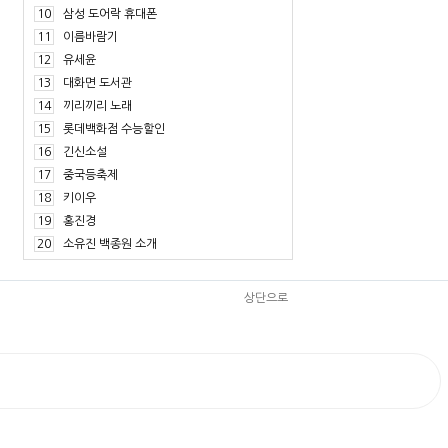
10
삼성 도어락 휴대폰
11
이름바람기
12
유세윤
13
대화면 도서관
14
끼리끼리 노래
15
롯데백화점 수능할인
16
긴신소설
17
중국등축제
18
키이우
19
홍진경
20
소유진 백종원 소개
상단으로