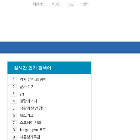
회원가입
로그인
FAQ
1:1문의
실시간 인기 검색어
1
경자 유전 의 원칙
2
군사 기지
3
yg
4
얼짱리포터
5
생활의 달인 강남
6
헬스위크
7
스트레이 키즈
8
forget you 코드
9
대통령기록관