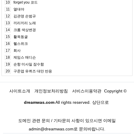
10
forget you 코드
11
열대야
12
김관영 손범규
13
끼리끼리 노래
14
크롬 색상변경
15
활옥동굴
16
헬스위크
17
회사
18
제임스 매디슨
19
순항 미사일 잠수함
20
구준엽 유퀴즈 대만 반응
사이트소개
개인정보처리방침
서비스이용약관
Copyright ©
dreamwas.com
All rights reserved.
상단으로
도메인 관련 문의 / 기타문의 사항이 있으시면 이메일
admin@dreamwas.com로 문의바랍니다.