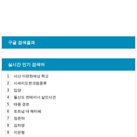
구글 검색결과
실시간 인기 검색어
1
서산 이편한세상 학교
2
시세이도썬크림종류
3
입양
4
돌산도 컨테이너 살인사건
5
태풍 경로
6
토트넘 대 헤타페
7
정준하
8
김하영
9
이은형