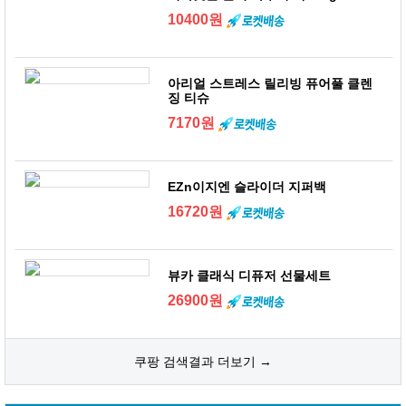
10400원
아리얼 스트레스 릴리빙 퓨어풀 클렌
징 티슈
7170원
EZn이지엔 슬라이더 지퍼백
16720원
뷰카 클래식 디퓨저 선물세트
26900원
쿠팡 검색결과 더보기 →