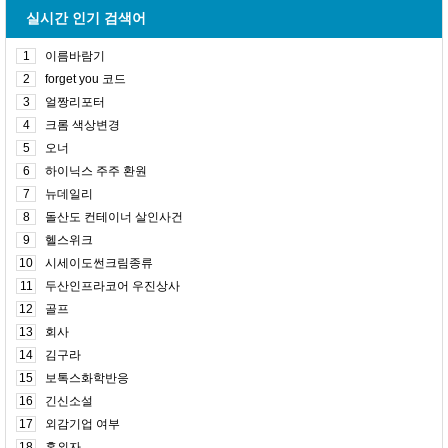
실시간 인기 검색어
1
이름바람기
2
forget you 코드
3
얼짱리포터
4
크롬 색상변경
5
오너
6
하이닉스 주주 환원
7
뉴데일리
8
돌산도 컨테이너 살인사건
9
헬스위크
10
시세이도썬크림종류
11
두산인프라코어 우진상사
12
골프
13
회사
14
김구라
15
보톡스화학반응
16
긴신소설
17
외감기업 여부
18
혼외자