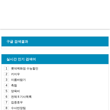
구글 검색결과
실시간 인기 검색어
1
롯데백화점 수능할인
2
키이우
3
이름바람기
4
축협
5
양육비
6
전체 lt 기사목록
7
집중호우
8
수사반장팀