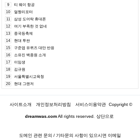
9
티 웨이 항공
10
얼짱리포터
11
삼성 도어락 휴대폰
12
여기 부족한 것 없네
13
중국등축제
14
현대 투싼
15
구준엽 유퀴즈 대만 반응
16
소유진 백종원 소개
17
이임생
18
김규원
19
서울특별시교육청
20
현대 그랜저
사이트소개
개인정보처리방침
서비스이용약관
Copyright ©
dreamwas.com
All rights reserved.
상단으로
도메인 관련 문의 / 기타문의 사항이 있으시면 이메일