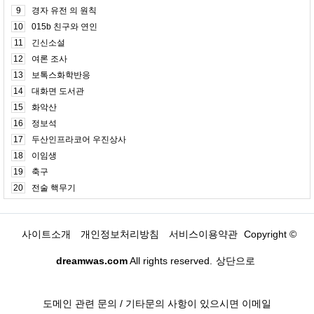
9
경자 유전 의 원칙
10
015b 친구와 연인
11
긴신소설
12
여론 조사
13
보톡스화학반응
14
대화면 도서관
15
화악산
16
정보석
17
두산인프라코어 우진상사
18
이임생
19
축구
20
전술 핵무기
사이트소개
개인정보처리방침
서비스이용약관
Copyright ©
dreamwas.com
All rights reserved.
상단으로
도메인 관련 문의 / 기타문의 사항이 있으시면 이메일