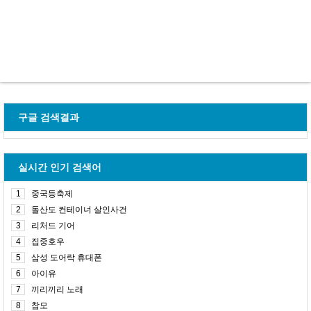
구글 검색결과
실시간 인기 검색어
1
중국등축제
2
돌산도 컨테이너 살인사건
3
리처드 기어
4
집중호우
5
삼성 도어락 휴대폰
6
아이유
7
끼리끼리 노래
8
참모