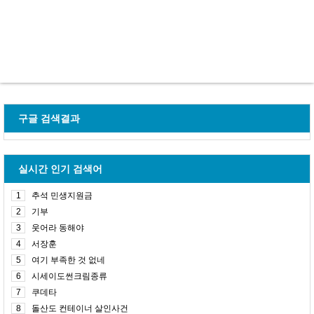
구글 검색결과
실시간 인기 검색어
1
추석 민생지원금
2
기부
3
웃어라 동해야
4
서장훈
5
여기 부족한 것 없네
6
시세이도썬크림종류
7
쿠데타
8
돌산도 컨테이너 살인사건