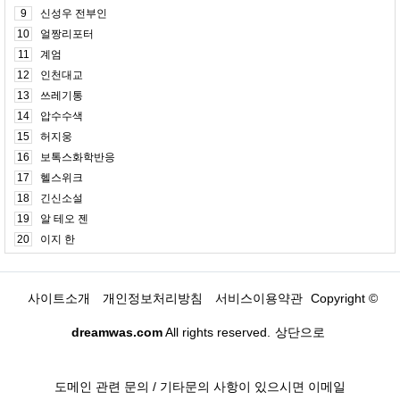
9
신성우 전부인
10
얼짱리포터
11
계엄
12
인천대교
13
쓰레기통
14
압수수색
15
허지웅
16
보톡스화학반응
17
헬스위크
18
긴신소설
19
알 테오 젠
20
이지 한
사이트소개
개인정보처리방침
서비스이용약관
Copyright ©
dreamwas.com
All rights reserved.
상단으로
도메인 관련 문의 / 기타문의 사항이 있으시면 이메일