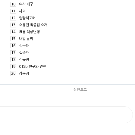
10
여자 배구
11
사과
12
얼짱리포터
13
소유진 백종원 소개
14
크롬 색상변경
15
내일 날씨
16
김구라
17
실종자
18
김규원
19
015b 친구와 연인
20
장윤정
상단으로