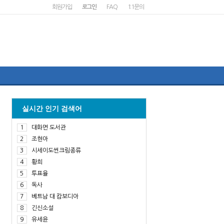
회원가입
로그인
FAQ
1:1문의
실시간 인기 검색어
1
대화면 도서관
2
조현아
3
시세이도썬크림종류
4
황희
5
투표율
6
독사
7
베트남 대 캄보디아
8
긴신소설
9
유세윤