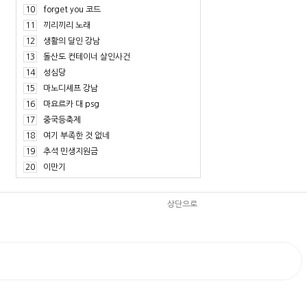
10
forget you 코드
11
끼리끼리 노래
12
생활의 달인 강남
13
돌산도 컨테이너 살인사건
14
성심당
15
마노디셰프 강남
16
마요르카 대 psg
17
중국등축제
18
여기 부족한 것 없네
19
추석 민생지원금
20
이만기
상단으로