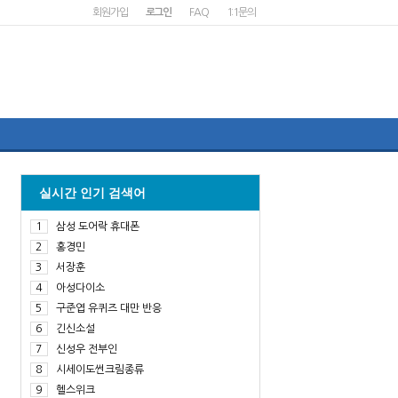
회원가입
로그인
FAQ
1:1문의
실시간 인기 검색어
1
삼성 도어락 휴대폰
2
홍경민
3
서장훈
4
아성다이소
5
구준엽 유퀴즈 대만 반응
6
긴신소설
7
신성우 전부인
8
시세이도썬크림종류
9
헬스위크