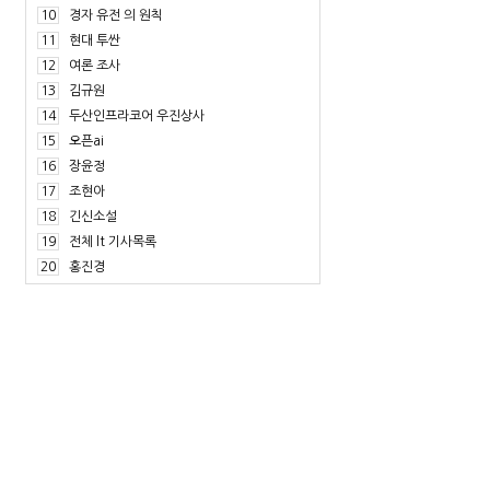
10
경자 유전 의 원칙
11
현대 투싼
12
여론 조사
13
김규원
14
두산인프라코어 우진상사
15
오픈ai
16
장윤정
17
조현아
18
긴신소설
19
전체 lt 기사목록
20
홍진경