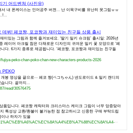
리기 어드벤쳐 (사진유)
 내 폰케이스는 인어공주 버젼... 난 이목구비를 유난히 못그림ㅠㅠ
...
 데뷔! 페코짱, 포코짱과 재미있는 친구들 상품 출시
미있는 그림과 함께 즐겨보세요. ‘딸기 밀키 슈크림’ 출시일: 2026년
이 이중 레이어 아크릴 참은 다채로운 디자인의 귀여운 밀키 꽃 모양으로 ‘페
니다. 6가지 종류로 제공됩니다. ‘페코짱, 포코짱과 재미있는 친구들
s/fujiya-peko-chan-poko-chan-new-characters-products-2026
 PEKO
 개봉 영상을 끝으로··· 페코 짱(ペコちゃん) 넨도로이드 & 밀키 캔디의
겠습니다. 끝까지...
087/read/30576475
새상품입니다. 페코짱 캐릭터와 크리스마스 케이크 그림이 너무 앙증맞아
지 특성상 교환/환불이 불가능한 점 참고하시고 신중한 구매 부탁드립
염이나 하자가 있을
https://fruitsfamily.com/product/3m30i/%ED%81%AC%EB%A6%AC%EC%8A%A4%EB%A7%88%EC%8A%A4-%ED%8E%98%EC%BD%94%EC%A7%B1-%EC%A0%91%EC%8B%9C-2012%EB%85%84-%EC%83%88%EC%83%81%ED%92%88