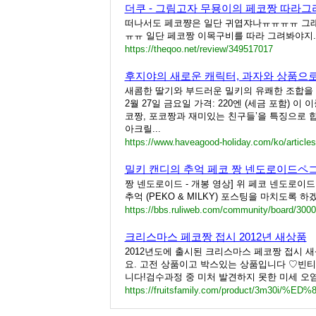
더쿠 - 그림고자 무묭이의 페코짱 따라그
떠나서도 페코쨩은 일단 귀엽쟈나ㅠㅠㅠㅠ 그래서
ㅠㅠ 일단 페코짱 이목구비를 따라 그려봐야지...!
https://theqoo.net/review/349517017
후지야의 새로운 캐릭터, 과자와 상품으로
새콤한 딸기와 부드러운 밀키의 유쾌한 조합을 재
2월 27일 금요일 가격: 220엔 (세금 포함) 
코짱, 포코짱과 재미있는 친구들’을 특징으로 합
아크릴...
https://www.haveagood-holiday.com/ko/article
밀키 캔디의 추억 페코 짱 넨도로이드ペコ
짱 넨도로이드 - 개봉 영상] 위 페코 넨도로이드
추억 (PEKO & MILKY) 포스팅을 마치도록 하
https://bbs.ruliweb.com/community/board/300
크리스마스 페코짱 접시 2012년 새상품
2012년도에 출시된 크리스마스 페코짱 접시 
요. 고전 상품이고 박스있는 상품입니다 ♡빈티
니다!검수과정 중 미처 발견하지 못한 미세 오