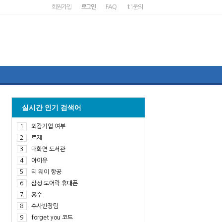
회원가입
로그인
FAQ
1:1문의
실시간 인기 검색어
1
외감기업 여부
2
로제
3
대화면 도서관
4
아이유
5
티 웨이 항공
6
삼성 도어락 휴대폰
7
홍수
8
수사반장팀
9
forget you 코드