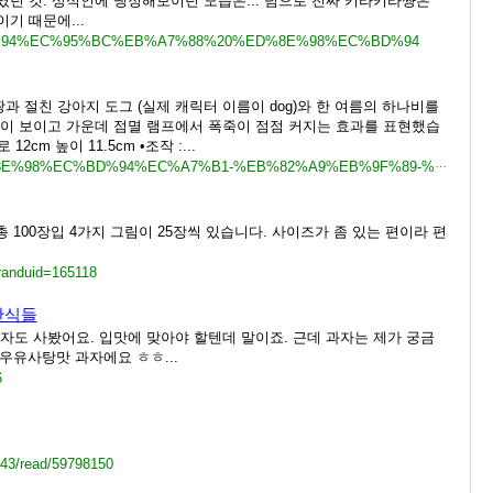
던 것. 상식인에 냉정해보이던 모습은... 덤으로 진짜 키라키라쨩은
기 때문에...
%BD%94%EC%95%BC%EB%A7%88%20%ED%8E%98%EC%BD%94
 절친 강아지 도그 (실제 캐릭터 이름이 dog)와 한 여름의 하나비를
이 보이고 가운데 점멸 램프에서 폭죽이 점점 커지는 효과를 표현했습
12cm 높이 11.5cm •조작 :...
https://fruitsfamily.com/product/3bdgc/%ED%8E%98%EC%BD%94%EC%A7%B1-%EB%82%A9%EB%9F%89-%EB%B6%88%EA%BD%83%EB%86%80%EC%9D%B4-%EB%9E%A8%ED%94%84
cm 총 100장입 4가지 그림이 25장씩 있습니다. 사이즈가 좀 있는 편이라 편
randuid=165118
간식들
자도 사봤어요. 입맛에 맞아야 할텐데 말이죠. 근데 과자는 제가 궁금
우유사탕맛 과자에요 ㅎㅎ...
6
143/read/59798150