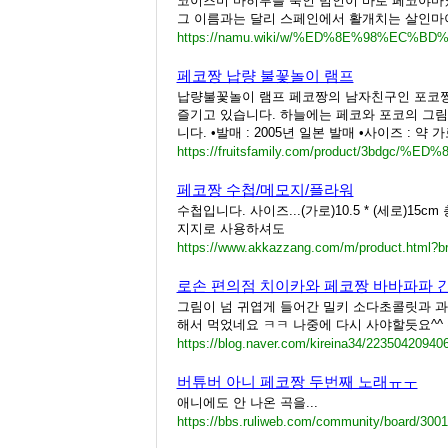
코이즈미 마히루를 죽인 범인이 바로 페코야마였
그 이름과는 달리 스페인에서 활개치는 살인마이
https://namu.wiki/w/%ED%8E%98%EC
페코짱 납량 불꽃놀이 램프
납량불꽃놀이 램프 페코짱의 남자친구인 포코짱과
즐기고 있습니다. 하늘에는 페코와 포코의 그림
니다. •발매 : 2005년 일본 발매 •사이즈 : 약 가로 
페코짱 수첩/메모지/플라워
수첩입니다. 사이즈...(가로)10.5 * (세로)15
지지로 사용하셔도
https://www.akkazzang.com/m/product.html?b
로손 편의점 치이카와 페코짱 바바파파 
그림이 넘 귀엽게 들어간 밀키 소다초콜릿과 과
해서 먹었네요 ㅋㅋ 나중에 다시 사야할듯요^^ 
https://blog.naver.com/kireina34/22350420940
버튜버 아니 페코짱 두번째 노래ㅠㅜ
애니에도 안 나온 곡을...
https://bbs.ruliweb.com/community/board/300