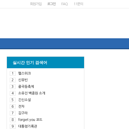
회원가입
로그인
FAQ
1:1문의
실시간 인기 검색어
1
헬스위크
2
신유빈
3
중국등축제
4
소유진 백종원 소개
5
긴신소설
6
전차
7
김구라
8
forget you 코드
9
대통령기록관