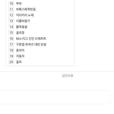
10
부모
11
보톡스화학반응
12
끼리끼리 노래
13
이름바람기
14
활옥동굴
15
골프장
16
kbo 리그 신인 드래프트
17
구준엽 유퀴즈 대만 반응
18
혼외자
19
자동차
20
골프
상단으로