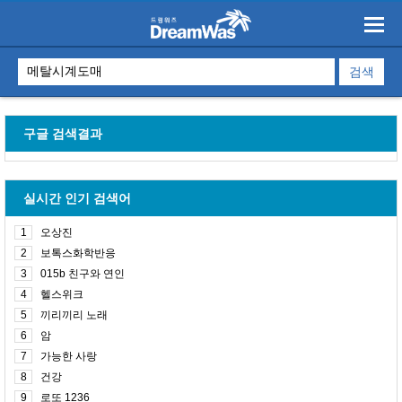
구글 검색결과
실시간 인기 검색어
1
오상진
2
보톡스화학반응
3
015b 친구와 연인
4
헬스위크
5
끼리끼리 노래
6
암
7
가능한 사랑
8
건강
9
로또 1236