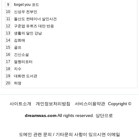
9
forget you 코드
10
신성우 전부인
11
돌산도 컨테이너 살인사건
12
구준엽 유퀴즈 대만 반응
13
생활의 달인 강남
14
김희애
15
골프
16
긴신소설
17
얼짱리포터
18
지수
19
대화면 도서관
20
하영
사이트소개
개인정보처리방침
서비스이용약관
Copyright ©
dreamwas.com
All rights reserved.
상단으로
도메인 관련 문의 / 기타문의 사항이 있으시면 이메일