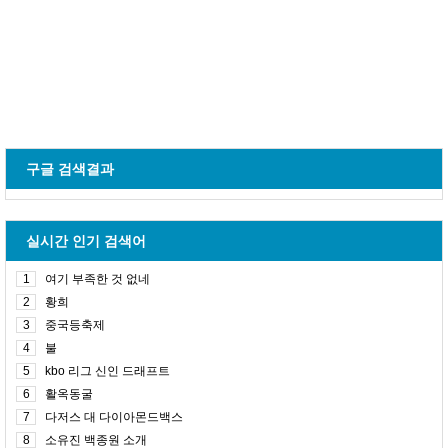
구글 검색결과
실시간 인기 검색어
1
여기 부족한 것 없네
2
황희
3
중국등축제
4
불
5
kbo 리그 신인 드래프트
6
활옥동굴
7
다저스 대 다이아몬드백스
8
소유진 백종원 소개