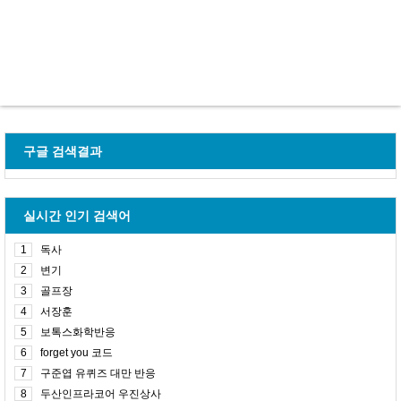
구글 검색결과
실시간 인기 검색어
1
독사
2
변기
3
골프장
4
서장훈
5
보톡스화학반응
6
forget you 코드
7
구준엽 유퀴즈 대만 반응
8
두산인프라코어 우진상사